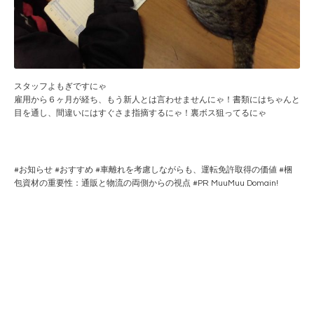
スタッフよもぎですにゃ
雇用から６ヶ月が経ち、もう新人とは言わせませんにゃ！書類にはちゃんと
目を通し、間違いにはすぐさま指摘するにゃ！裏ボス狙ってるにゃ
#
お知らせ
#
おすすめ
#
車離れを考慮しながらも、運転免許取得の価値
#
梱
包資材の重要性：通販と物流の両側からの視点
#PR
MuuMuu Domain!