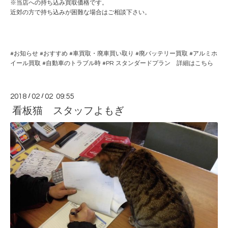
※当店への持ち込み買取価格です。
近郊の方で持ち込みが困難な場合はご相談下さい。
#
お知らせ
#
おすすめ
#
車買取・廃車買い取り
#
廃バッテリー買取
#
アルミホ
イール買取
#
自動車のトラブル時
#PR
スタンダードプラン 詳細はこちら
2018
/
02
/
02 09:55
看板猫 スタッフよもぎ