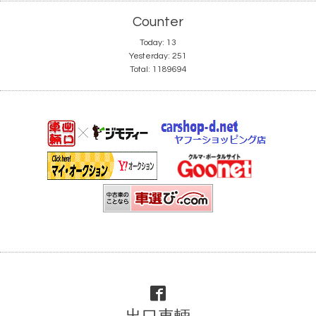
Counter
Today:
13
Yesterday:
251
Total:
1189694