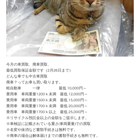
今月の車買取、廃車買取、
最低買取保証金額です（2月26日まで）
どんな車でも中古車買取
廃車？ってお車も買い取ります。
軽自動車 一律 最低 10,000円～
乗用車 車両重量1200ｋ未満 最低 12,000円～
乗用車 車両重量1500ｋ未満 最低 15,000円～
乗用車 車両重量1700ｋ未満 最低 20,000円～
乗用車 車両重量1700ｋ以上 最低 25,000円～
※リサイクル預託金以上の金額をご提示します。
※車検証に記載されている重さ(車両重量)での買取
※名変や抹消など書類手続きは無料です。
※廃車の場合は解体届けまでの書類手続きも無料です。