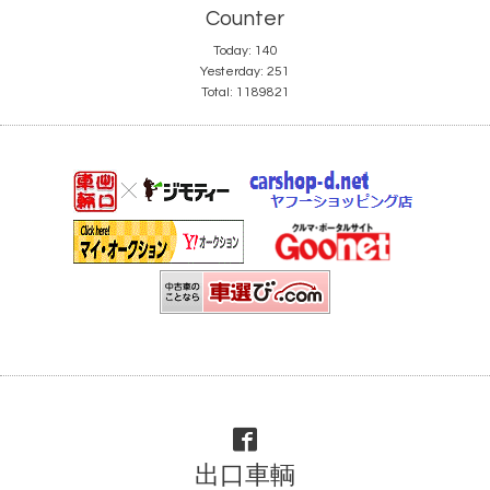
Counter
Today:
140
Yesterday:
251
Total:
1189821
出口車輌