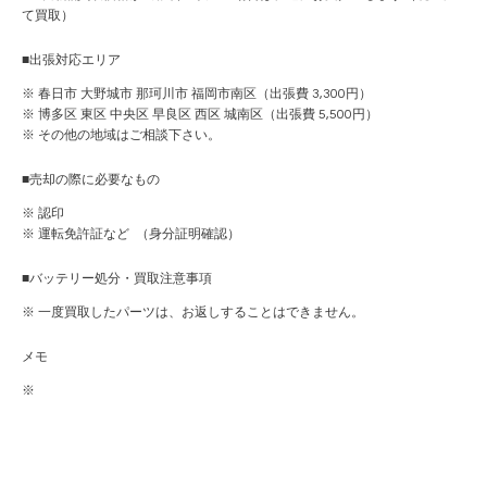
て買取）
■出張対応エリア
※ 春日市 大野城市 那珂川市 福岡市南区（出張費 3,300円）
※ 博多区 東区 中央区 早良区 西区 城南区（出張費 5,500円）
※ その他の地域はご相談下さい。
■売却の際に必要なもの
※ 認印
※ 運転免許証など （身分証明確認）
■バッテリー処分・買取注意事項
※ 一度買取したパーツは、お返しすることはできません。
メモ
※