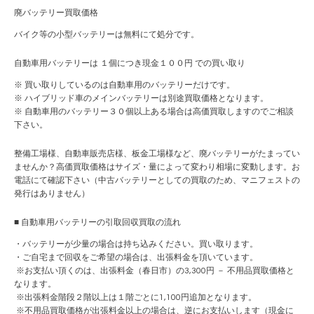
廃バッテリー買取価格
バイク等の小型バッテリーは無料にて処分です。
自動車用バッテリーは １個につき現金１００円 での買い取り
※ 買い取りしているのは自動車用のバッテリーだけです。
※ ハイブリッド車のメインバッテリーは別途買取価格となります。
※ 自動車用のバッテリー３０個以上ある場合は高価買取しますのでご相談
下さい。
整備工場様、自動車販売店様、板金工場様など、廃バッテリーがたまってい
ませんか？高価買取価格はサイズ・量によって変わり相場に変動します。お
電話にて確認下さい（中古バッテリーとしての買取のため、マニフェストの
発行はありません）
■ 自動車用バッテリーの引取回収買取の流れ
・バッテリーが少量の場合は持ち込みください。買い取ります。
・ご自宅まで回収をご希望の場合は、出張料金を頂いています。
※お支払い頂くのは、出張料金（春日市）の3,300円 － 不用品買取価格と
なります。
※出張料金階段２階以上は１階ごとに1,100円追加となります。
※不用品買取価格が出張料金以上の場合は、逆にお支払いします（現金に