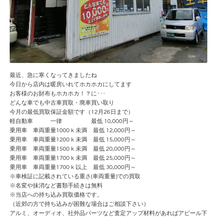
最近、急に寒くなってきましたね
今日から店内は暖房いれてホカホカにしてます
お客様のお財布もホカホカ！？に･･･
どんな車でも中古車買取・廃車買い取り
今月の最低買取保証金額です（12月26日まで）
軽自動車 一律 最低 10,000円～
乗用車 車両重量1000ｋ未満 最低 12,000円～
乗用車 車両重量1200ｋ未満 最低 15,000円～
乗用車 車両重量1500ｋ未満 最低 20,000円～
乗用車 車両重量1700ｋ未満 最低 25,000円～
乗用車 車両重量1700ｋ以上 最低 30,000円～
※車検証に記載されている重さ(車両重量)での買取
※名変や抹消など書類手続きは無料
※当店への持ち込み買取価格です。
（近郊の方で持ち込みが困難な場合はご相談下さい）
アルミ、オーディオ、社外品パーツなど査定アップ材料があればアピール下