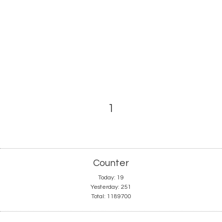
1
Counter
Today:
19
Yesterday:
251
Total:
1189700