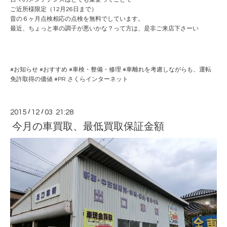
ご近所様限定（12月26日まで）
昔の６ヶ月点検相応の点検を無料でしています。
最近、ちょっと車の調子が悪いかな？って方は、是非ご来店下さーい
#
お知らせ
#
おすすめ
#
車検・整備・修理
#
車離れを考慮しながらも、運転
免許取得の価値
#PR
さくらインターネット
2015
/
12
/
03 21:28
今月の車買取、最低買取保証金額