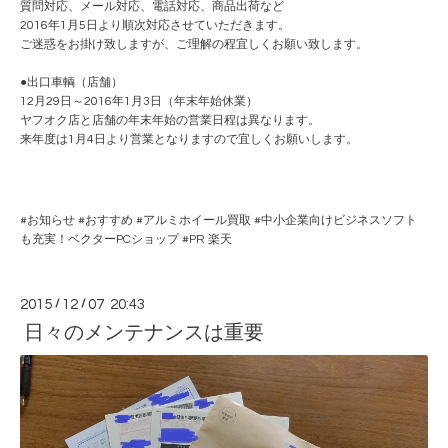
質問対応、メール対応、電話対応、商品出荷など
2016年1月5日より順次対応させていただきます。
ご迷惑をお掛け致しますが、ご理解の程宜しくお願い致します。
●出口車輌（店舗）
12月29日～2016年1月3日（年末年始休業）
ヤフオク店と店舗の年末年始の営業日程は異なります。
来年度は1月4日より営業となりますので宜しくお願いします。
#
お知らせ
#
おすすめ
#
アルミホイール買取
#
中小企業向けビジネスソフト
も充実！ベクターPCショップ
#PR
楽天
2015
/
12
/
07 20:43
日々のメンテナンスは重要