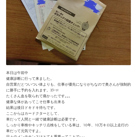
本日は午前中
健康診断に行って来ました。
自営業だとついつい体よりも、仕事が優先になりがちなので奥さんが強制的
に勝手に予約を入れます。ｺﾗｰｯ!
たくさん血を取られて痛かったです｡｡｡
健康な体があってこそ仕事も出来る
結果は後日ドキドキ待ちです。
ここからはカードクターとして、
車だって人間と一緒で健康診断は必要です。
しっかり車検やキッチリ点検をしている車は、10年、10万キロ以上走行の
車だって元気ですよ。
日々のメンテナンスはとても重要ってことで･･･