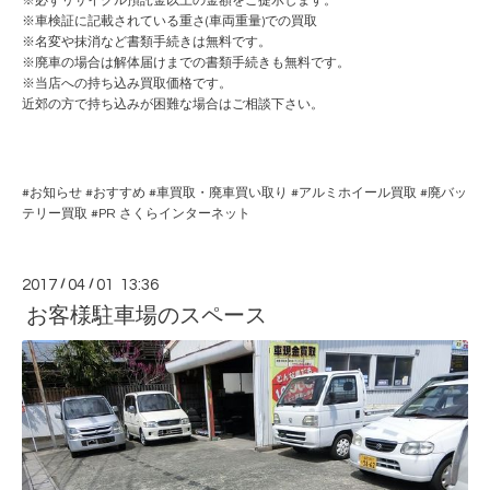
※必ずリサイクル預託金以上の金額をご提示します。
※車検証に記載されている重さ(車両重量)での買取
※名変や抹消など書類手続きは無料です。
※廃車の場合は解体届けまでの書類手続きも無料です。
※当店への持ち込み買取価格です。
近郊の方で持ち込みが困難な場合はご相談下さい。
#
お知らせ
#
おすすめ
#
車買取・廃車買い取り
#
アルミホイール買取
#
廃バッ
テリー買取
#PR
さくらインターネット
2017
/
04
/
01 13:36
お客様駐車場のスペース