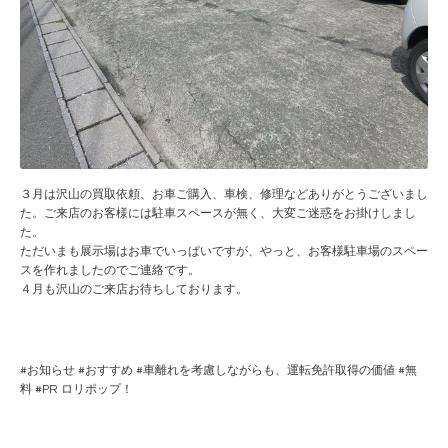
３月は沢山の買取依頼、お車ご購入、車検、修理などありがとうございまし
た。ご来店のお客様には駐車スペースが無く、大変ご迷惑をお掛けしまし
た。
ただいまも展示場はお車でいっぱいですが、やっと、お客様駐車場のスペー
スを作れましたのでご連絡です。
４月も沢山のご来店お待ちしております。
#
お知らせ
#
おすすめ
#
車離れを考慮しながらも、運転免許取得の価値
#
無
料
#PR
ロリポップ！