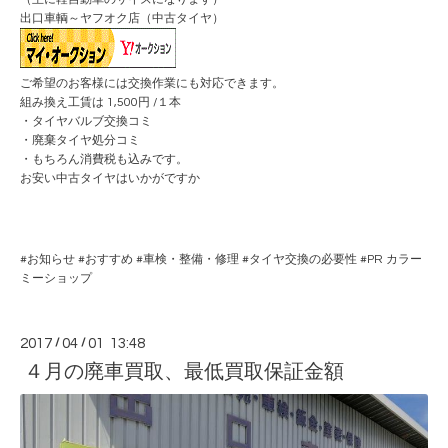
出口車輌～ヤフオク店（中古タイヤ）
ご希望のお客様には交換作業にも対応できます。
組み換え工賃は 1,500円 /１本
・タイヤバルブ交換コミ
・廃棄タイヤ処分コミ
・もちろん消費税も込みです。
お安い中古タイヤはいかがですか
#
お知らせ
#
おすすめ
#
車検・整備・修理
#
タイヤ交換の必要性
#PR
カラー
ミーショップ
2017
/
04
/
01 13:48
４月の廃車買取、最低買取保証金額