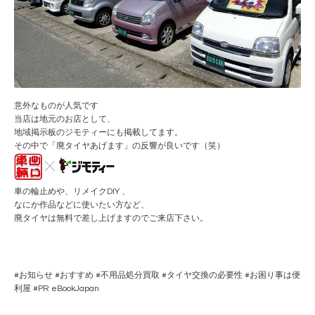
意外なものが人気です
当店は地元のお店として、
地域掲示板のジモティーにも掲載してます。
その中で「廃タイヤあげます」の反響が良いです（笑）
車の輪止めや、リメイクDIY 、
なにか作品などに使いたい方など、
廃タイヤは無料で差し上げますのでご来店下さい。
#
お知らせ
#
おすすめ
#
不用品処分買取
#
タイヤ交換の必要性
#
お困り事は便
利屋
#PR
eBookJapan