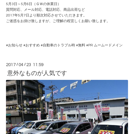
5月3日～5月6日（ＧＷの休業日）
質問対応、メール対応、電話対応、商品出荷など
2017年5月7日より順次対応させていただきます。
ご迷惑をお掛け致しますが、ご理解の程宜しくお願い致します。
#
お知らせ
#
おすすめ
#
自動車のトラブル時
#
無料
#PR
ムームードメイン
2017
/
04
/
23 11:59
意外なものが人気です