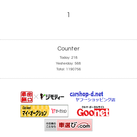
1
Counter
Today:
218
Yesterday:
568
Total:
1190756