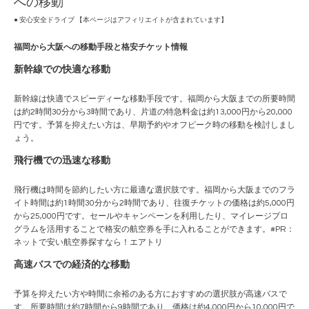
への移動
● 安心安全ドライブ 【本ページはアフィリエイトが含まれています】
福岡から大阪への移動手段と格安チケット情報
新幹線での快適な移動
新幹線は快適でスピーディーな移動手段です。福岡から大阪までの所要時間
は約2時間30分から3時間であり、片道の特急料金は約13,000円から20,000
円です。予算を抑えたい方は、早期予約やオフピーク時の移動を検討しまし
ょう。
飛行機での迅速な移動
飛行機は時間を節約したい方に最適な選択肢です。福岡から大阪までのフラ
イト時間は約1時間30分から2時間であり、往復チケットの価格は約5,000円
から25,000円です。セールやキャンペーンを利用したり、マイレージプロ
グラムを活用することで格安の航空券を手に入れることができます。#PR：
ネットで安い航空券探すなら！エアトリ
高速バスでの経済的な移動
予算を抑えたい方や時間に余裕のある方におすすめの選択肢が高速バスで
す。所要時間は約7時間から9時間であり、価格は約4,000円から10,000円で