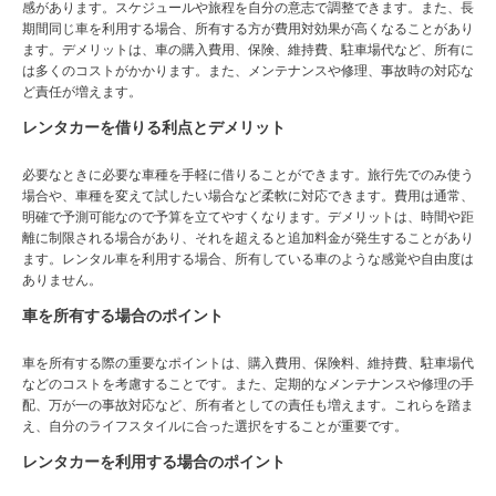
感があります。スケジュールや旅程を自分の意志で調整できます。また、長
期間同じ車を利用する場合、所有する方が費用対効果が高くなることがあり
ます。デメリットは、車の購入費用、保険、維持費、駐車場代など、所有に
は多くのコストがかかります。また、メンテナンスや修理、事故時の対応な
ど責任が増えます。
レンタカーを借りる利点とデメリット
必要なときに必要な車種を手軽に借りることができます。旅行先でのみ使う
場合や、車種を変えて試したい場合など柔軟に対応できます。費用は通常、
明確で予測可能なので予算を立てやすくなります。デメリットは、時間や距
離に制限される場合があり、それを超えると追加料金が発生することがあり
ます。レンタル車を利用する場合、所有している車のような感覚や自由度は
ありません。
車を所有する場合のポイント
車を所有する際の重要なポイントは、購入費用、保険料、維持費、駐車場代
などのコストを考慮することです。また、定期的なメンテナンスや修理の手
配、万が一の事故対応など、所有者としての責任も増えます。これらを踏ま
え、自分のライフスタイルに合った選択をすることが重要です。
レンタカーを利用する場合のポイント