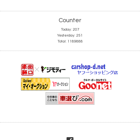
Counter
Today:
207
Yesterday:
251
Total:
1189888