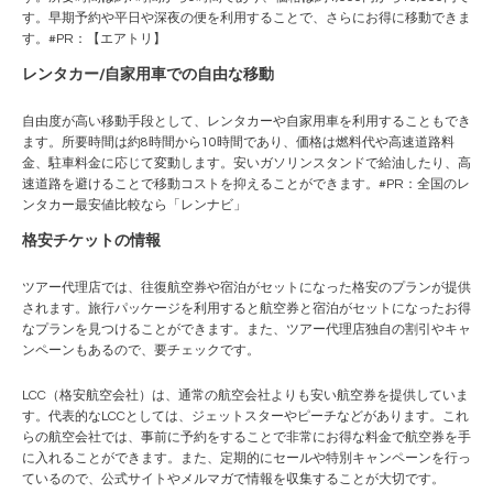
す。早期予約や平日や深夜の便を利用することで、さらにお得に移動できま
す。#PR：
【エアトリ】
レンタカー/自家用車での自由な移動
自由度が高い移動手段として、レンタカーや自家用車を利用することもでき
ます。所要時間は約8時間から10時間であり、価格は燃料代や高速道路料
金、駐車料金に応じて変動します。安いガソリンスタンドで給油したり、高
速道路を避けることで移動コストを抑えることができます。#PR：
全国のレ
ンタカー最安値比較なら「レンナビ」
格安チケットの情報
ツアー代理店では、往復航空券や宿泊がセットになった格安のプランが提供
されます。旅行パッケージを利用すると航空券と宿泊がセットになったお得
なプランを見つけることができます。また、ツアー代理店独自の割引やキャ
ンペーンもあるので、要チェックです。
LCC（格安航空会社）は、通常の航空会社よりも安い航空券を提供していま
す。代表的なLCCとしては、ジェットスターや
ピーチ
などがあります。これ
らの航空会社では、事前に予約をすることで非常にお得な料金で航空券を手
に入れることができます。また、定期的にセールや特別キャンペーンを行っ
ているので、公式サイトやメルマガで情報を収集することが大切です。