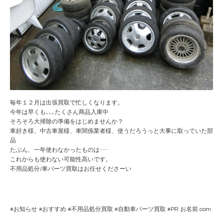
毎年１２月は出張買取で忙しくなります。
今年は早くも､､､たくさん商品入庫中
そろそろ大掃除の準備をはじめませんか？
車好き様、中古車屋様、車関係業者様、使うだろうっと大事に取っていた部
品
たぶん、一年使わなかったものは･･･
これからも使わない可能性高いです。
不用品処分/車パーツ買取はお任せくださーい
#
お知らせ
#
おすすめ
#
不用品処分買取
#
自動車パーツ買取
#PR
お名前.com