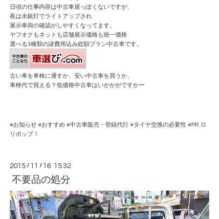
日頃の仕事内容は中古車屋っぽくないですが、
夜は水銀灯でライトアップされ
展示車両の確認がしやすくなってます。
ヤフオクもネットも店舗展示価格も統一価格
選べる3種類の諸費用込み総額プラン中古車です。
古い車を車検に通すか、安い中古車を買うか、
車検代で買える？低価格中古車はいかかがですかー
#
お知らせ
#
おすすめ
#
中古車販売・登録代行
#
タイヤ交換の必要性
#PR
ロ
リポップ！
2015
/
11
/
16 15:32
不要品の処分