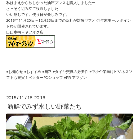
私はまえから欲しかった油圧プレスを購入しましたー
さっそく組み立て設置しました
いい感じです。使う日が楽しみです。
2015年11月20日～12月23日までの落札が対象ヤフオク!年末モール ポイン
ト祭が開催されています。
出口車輌～ヤフオク店
#
お知らせ
#
おすすめ
#
無料
#
タイヤ交換の必要性
#
中小企業向けビジネスソ
フトも充実！ベクターPCショップ
#PR
アマゾン
2015
/
11
/
18 20:16
新鮮でみず水しい野菜たち