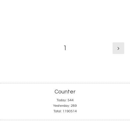
1
Counter
Today:
544
Yesterday:
289
Total:
1190514