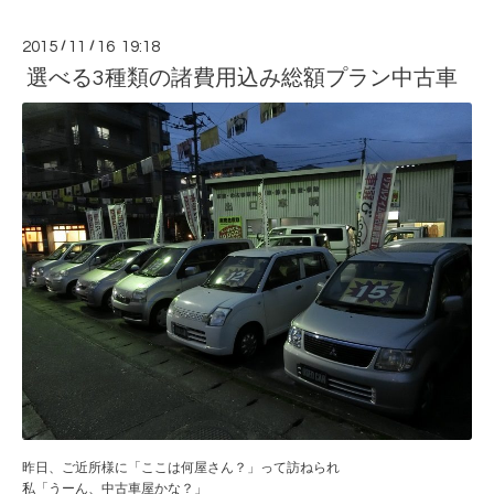
2015
/
11
/
16 19:18
選べる3種類の諸費用込み総額プラン中古車
昨日、ご近所様に「ここは何屋さん？」って訪ねられ
私「うーん、中古車屋かな？」