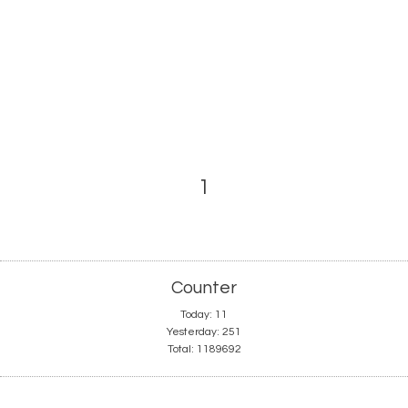
1
Counter
Today:
11
Yesterday:
251
Total:
1189692