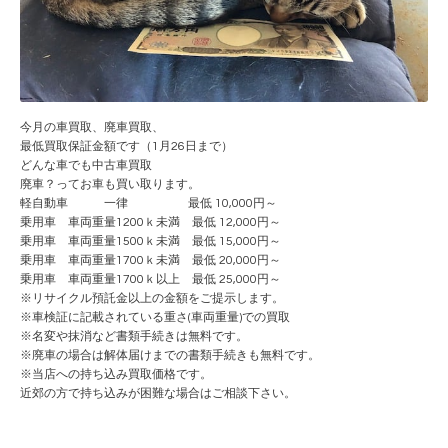
今月の車買取、廃車買取、
最低買取保証金額です（1月26日まで）
どんな車でも中古車買取
廃車？ってお車も買い取ります。
軽自動車 一律 最低 10,000円～
乗用車 車両重量1200ｋ未満 最低 12,000円～
乗用車 車両重量1500ｋ未満 最低 15,000円～
乗用車 車両重量1700ｋ未満 最低 20,000円～
乗用車 車両重量1700ｋ以上 最低 25,000円～
※リサイクル預託金以上の金額をご提示します。
※車検証に記載されている重さ(車両重量)での買取
※名変や抹消など書類手続きは無料です。
※廃車の場合は解体届けまでの書類手続きも無料です。
※当店への持ち込み買取価格です。
近郊の方で持ち込みが困難な場合はご相談下さい。