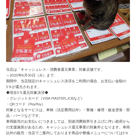
当店は「キャッシュレス・消費者還元事業」対象店舗です。
～2020年6月30日（火）まで、
期間中、当店指定のキャッシュレス決済をご利用の場合、お支払い金額の
5％が還元されます。
◆現在5％還元対象決済◆
・クレジットカード（VISA MASTER,JCBなど）
・QRコード（PayPay）
対象となるサービスは、車検（法定費用以外）・整備・修理・鈑金塗装・部
品・パーツなどです。
車両販売のお支払いにつきましては、別途消費税率引き上げに伴い政府から
の支援施策があるため、キャッシュレス還元事業の対象外となります。車両
以外の販売・当店でご案内しております商品や整備メニューについては5％