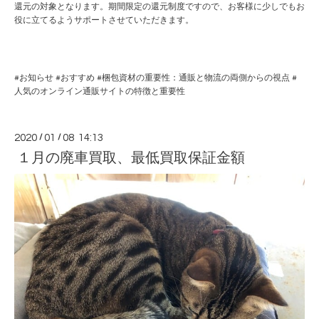
還元の対象となります。期間限定の還元制度ですので、お客様に少しでもお
役に立てるようサポートさせていただきます。
#
お知らせ
#
おすすめ
#
梱包資材の重要性：通販と物流の両側からの視点
#
人気のオンライン通販サイトの特徴と重要性
2020
/
01
/
08 14:13
１月の廃車買取、最低買取保証金額