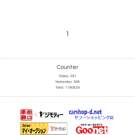
1
Counter
Today:
291
Yesterday:
568
Total:
1190829