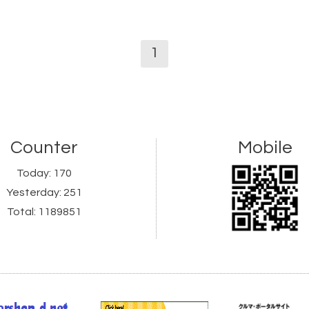
1
Counter
Mobile
Today:
170
Yesterday:
251
Total:
1189851