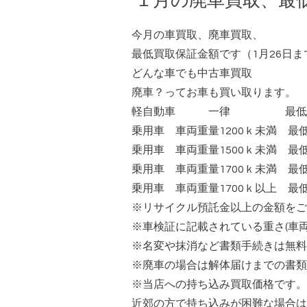
１月の廃車買取、最
今月の車買取、廃車買取、
最低買取保証金額です（1月26日ま
どんな車でも中古車買取
廃車？ってお車も買い取ります。
軽自動車 一律 最低 10,
乗用車 車両重量1200ｋ未満 最低 1
乗用車 車両重量1500ｋ未満 最低 1
乗用車 車両重量1700ｋ未満 最低 2
乗用車 車両重量1700ｋ以上 最低 2
※リサイクル預託金以上の金額をご
※車検証に記載されている重さ(車両
※名変や抹消など書類手続きは無料
※廃車の場合は解体届けまでの書類
※当店への持ち込み買取価格です。
近郊の方で持ち込みが困難な場合は