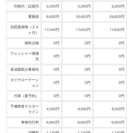
印紙代・証紙代
2,200円
2,200円
2,200円
重量税
6,600円
16,400円
24,600円
自賠責保険（２４
17,540円
17,650円
17,650円
ヶ月）
無料点検
0円
0円
0円
ウォッシャー液補
0円
0円
0円
充
各油脂類少量補充
0円
0円
0円
タイヤローテーシ
0円
0円
0円
ョン
代車（要予約）
0円
0円
0円
予備検査テスター
4,500円
4,500円
4,500円
ライン
車検代行料
6,900円
6,900円
6,900円
消費税
1,140円
1,140円
1,140円