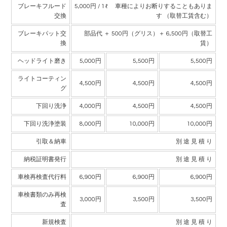
ブレーキフルード
5,000円 / 1ℓ 車種によりお断りすることもありま
交換
す （取替工賃含む）
ブレーキパット交
部品代 ＋ 500円（グリス）＋ 6,500円（取替工
換
賃）
ヘッドライト磨き
5,000円
5,500円
5,500円
ライトコーティン
4,500円
4,500円
4,500円
グ
下回り洗浄
4,000円
4,500円
4,500円
下回り洗浄塗装
8,000円
10,000円
10,000円
引取＆納車
別 途 見 積 り
納税証明書発行
別 途 見 積 り
車検再検査代行料
6,900円
6,900円
6,900円
車検書類のみ再検
3,000円
3,500円
3,500円
査
新規検査
別 途 見 積 り