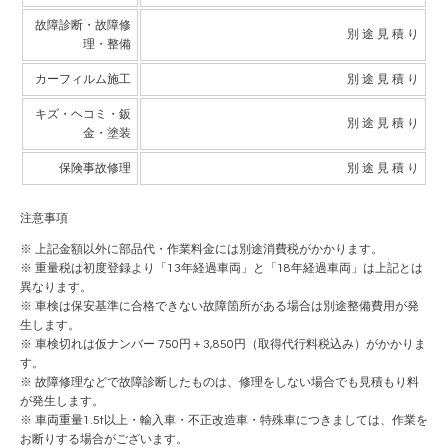
故障診断・故障修
別 途 見 積 り
理・整備
カーフィルム施工
別 途 見 積 り
キズ・ヘコミ・鈑
別 途 見 積 り
金・塗装
保険事故修理
別 途 見 積 り
注意事項
※ 上記金額以外に部品代・作業料金には別途消費税がかかります。
※ 重量税は初度登録より「13年経過車両」と「18年経過車両」は上記とは
異なります。
※ 車検は保安基準に合格できない故障箇所がある場合は別途整備費用が発
生します。
※ 車検切れは仮ナンバー 750円＋3,850円（取得代行料税込み）がかかりま
す。
※ 故障修理などで故障診断したものは、修理をしない場合でも見積もり料
が発生します。
※ 車両重量1.5t以上・輸入車・不正改造車・特殊車につきましては、作業を
お断りする場合がございます。