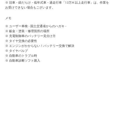
※ 旧車・錆だらけ・低年式車・過走行車「13万Ｋ以上走行車」は、作業を
お受けできない場合もございます。
メモ
※
ユーザー車検 - 国土交通省からのハガキ -
※
鈑金・塗装・修理箇所の場所
※
充電制御車のバッテリー見分け方
※
タイヤ交換の必要性
※
エンジンがかからない！バッテリー交換で解決
※
タイヤバルブ
※
自動車のトラブル時
※
自動車診断ソフト購入