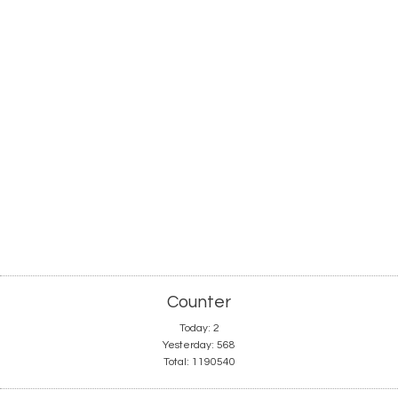
Counter
Today:
2
Yesterday:
568
Total:
1190540