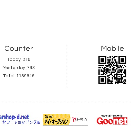
Counter
Mobile
Today:
216
Yesterday:
793
Total:
1189646