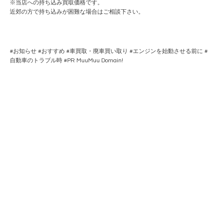
※当店への持ち込み買取価格です。
近郊の方で持ち込みが困難な場合はご相談下さい。
#
お知らせ
#
おすすめ
#
車買取・廃車買い取り
#
エンジンを始動させる前に
#
自動車のトラブル時
#PR
MuuMuu Domain!