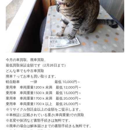
今月の車買取、廃車買取、
最低買取保証金額です（2月26日まで）
どんな車でも中古車買取
廃車？ってお車も買い取ります。
軽自動車 一律 最低 10,000円～
乗用車 車両重量1200ｋ未満 最低 12,000円～
乗用車 車両重量1500ｋ未満 最低 15,000円～
乗用車 車両重量1700ｋ未満 最低 20,000円～
乗用車 車両重量1700ｋ以上 最低 25,000円～
※リサイクル預託金以上の金額をご提示します。
※車検証に記載されている重さ(車両重量)での買取
※名変や抹消など書類手続きは無料です。
※廃車の場合は解体届けまでの書類手続きも無料です。