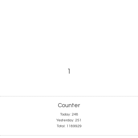
1
Counter
Today:
248
Yesterday:
251
Total:
1189929