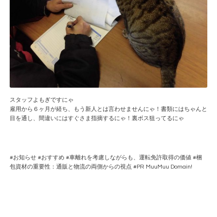
スタッフよもぎですにゃ
雇用から６ヶ月が経ち、もう新人とは言わせませんにゃ！書類にはちゃんと
目を通し、間違いにはすぐさま指摘するにゃ！裏ボス狙ってるにゃ
#
お知らせ
#
おすすめ
#
車離れを考慮しながらも、運転免許取得の価値
#
梱
包資材の重要性：通販と物流の両側からの視点
#PR
MuuMuu Domain!