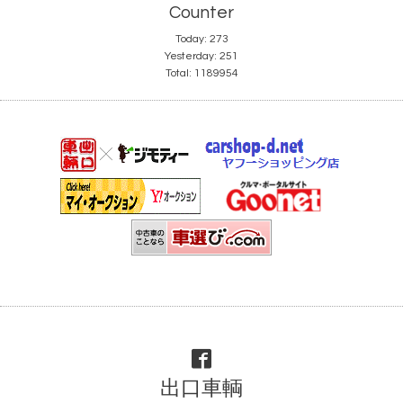
Counter
Today:
273
Yesterday:
251
Total:
1189954
出口車輌