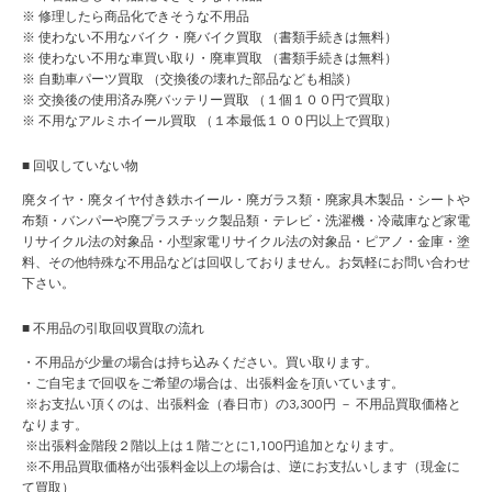
※ 修理したら商品化できそうな不用品
※ 使わない不用なバイク・廃バイク買取 （書類手続きは無料）
※ 使わない不用な
車買い取り・廃車買取
（書類手続きは無料）
※
自動車パーツ買取
（交換後の壊れた部品なども相談）
※ 交換後の使用済み
廃バッテリー買取
（１個１００円で買取）
※ 不用な
アルミホイール買取
（１本最低１００円以上で買取）
■ 回収していない物
廃タイヤ・廃タイヤ付き鉄ホイール・廃ガラス類・廃家具木製品・シートや
布類・バンパーや廃プラスチック製品類・テレビ・洗濯機・冷蔵庫など家電
リサイクル法の対象品・小型家電リサイクル法の対象品・ピアノ・金庫・塗
料、その他特殊な不用品などは回収しておりません。お気軽にお問い合わせ
下さい。
■ 不用品の引取回収買取の流れ
・不用品が少量の場合は持ち込みください。買い取ります。
・ご自宅まで回収をご希望の場合は、出張料金を頂いています。
※お支払い頂くのは、出張料金（春日市）の3,300円 － 不用品買取価格と
なります。
※出張料金階段２階以上は１階ごとに1,100円追加となります。
※不用品買取価格が出張料金以上の場合は、逆にお支払いします（現金に
て買取）