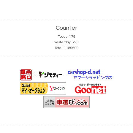
Counter
Today:
179
Yesterday:
793
Total:
1189609