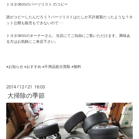
トヨタS800のパーツリスト のコピー
誰がコピーしたんだろう？パーツリストはたしか不許複製だったような？ネ
ット公開も販売もできないので･･･
トヨタS800のオーナーさん、当店にてご自由にご覧いただけます。興味あ
る方はお気軽にご来店下さい。
#
お知らせ
#
おすすめ
#
不用品処分買取
#
無料
2014
/
12
/
21 16:03
大掃除の季節