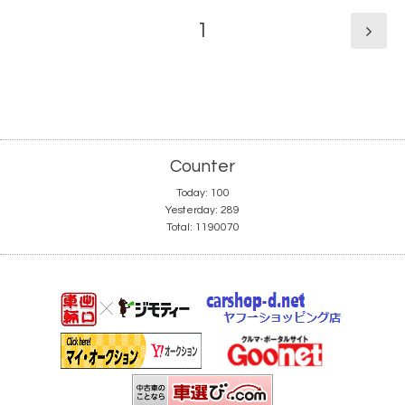
1
Counter
Today:
100
Yesterday:
289
Total:
1190070