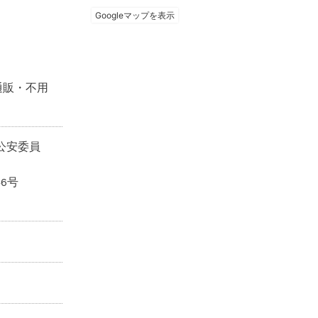
通販・不用
県公安委員
46号