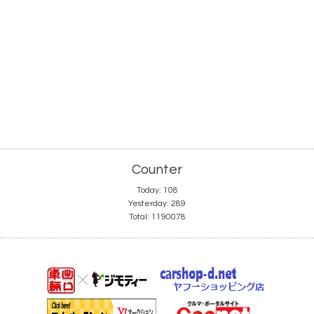
Counter
Today:
108
Yesterday:
289
Total:
1190078