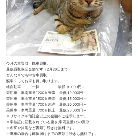
今月の車買取、廃車買取、
最低買取保証金額です（2月26日まで）
どんな車でも中古車買取
廃車？ってお車も買い取ります。
軽自動車 一律 最低 10,000円～
乗用車 車両重量1200ｋ未満 最低 12,000円～
乗用車 車両重量1500ｋ未満 最低 15,000円～
乗用車 車両重量1700ｋ未満 最低 20,000円～
乗用車 車両重量1700ｋ以上 最低 25,000円～
※リサイクル預託金以上の金額をご提示します。
※車検証に記載されている重さ(車両重量)での買取
※名変や抹消など書類手続きは無料です。
※廃車の場合は解体届けまでの書類手続きも無料です。