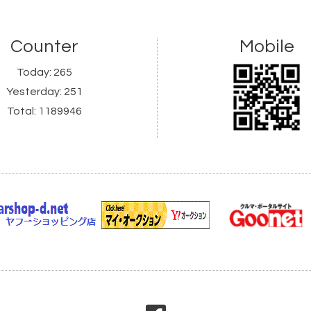
Counter
Mobile
Today:
265
Yesterday:
251
Total:
1189946