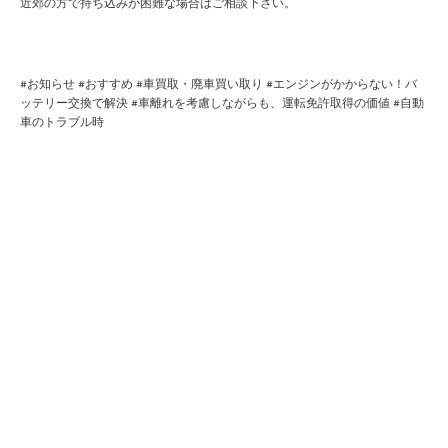
近郊の方で持ち込みが困難な場合はご相談下さい。
#
お知らせ
#
おすすめ
#
車買取・廃車買い取り
#
エンジンがかからない！バ
ッテリー交換で解決
#
車離れを考慮しながらも、運転免許取得の価値
#
自動
車のトラブル時