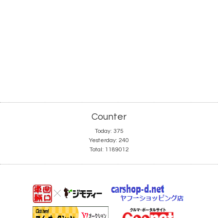
Counter
Today:
375
Yesterday:
240
Total:
1189012