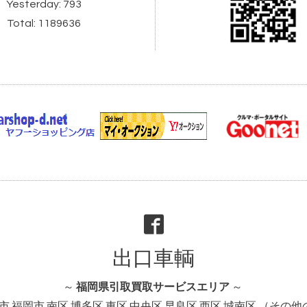
Yesterday:
793
Total:
1189636
出口車輌
～
福岡県引取買取サービスエリア
～
市 福岡市 南区 博多区 東区 中央区 早良区 西区 城南区 （そ