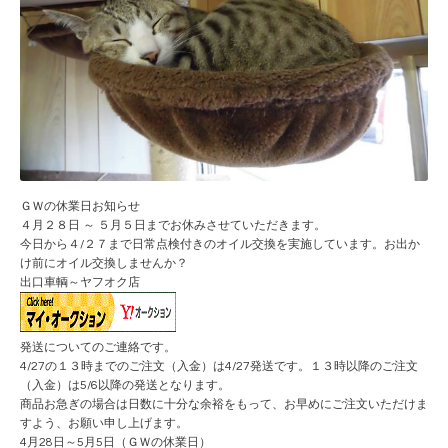
ＧＷの休業日お知らせ
４月２８日 ～ ５月５日までお休みさせていただきます。
今日から４/２７まで日常点検付きのオイル交換を実施しています。お出か
け前にオイル交換しませんか？
出口車輌～ヤフオク店
発送についてのご連絡です。
4/27の１３時までのご注文（入金）は4/27発送です。１３時以降のご注文
（入金）は5/6以降の発送となります。
商品お急ぎの場合は日数に十分な余裕をもって、お早めにご注文いただけま
すよう、お願い申し上げます。
4月28日～5月5日（ＧＷの休業日）