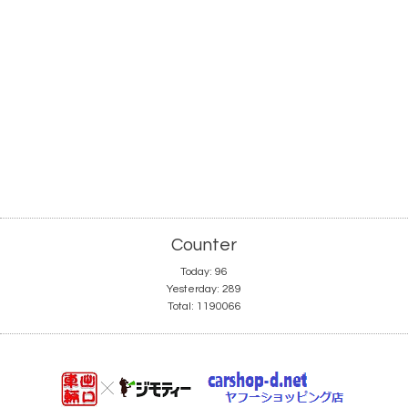
Counter
Today:
96
Yesterday:
289
Total:
1190066