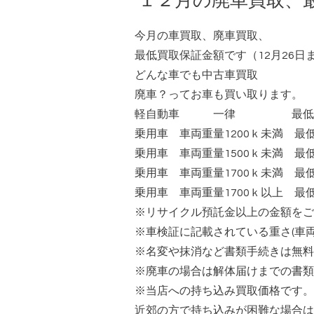
１２月の廃車買取、
今月の車買取、廃車買取、
最低買取保証金額です（12月26日
どんな車でも中古車買取
廃車？ってお車も買い取ります。
軽自動車 一律 最低 10,
乗用車 車両重量1200ｋ未満 最低 1
乗用車 車両重量1500ｋ未満 最低 1
乗用車 車両重量1700ｋ未満 最低 2
乗用車 車両重量1700ｋ以上 最低 2
※リサイクル預託金以上の金額をご
※車検証に記載されている重さ(車両
※名変や抹消など書類手続きは無料
※廃車の場合は解体届けまでの書類
※当店への持ち込み買取価格です。
近郊の方で持ち込みが困難な場合は