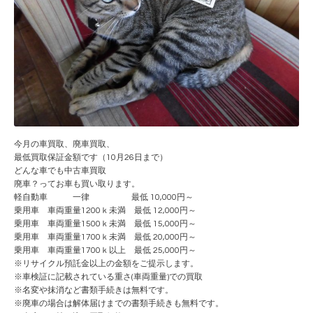
今月の車買取、廃車買取、
最低買取保証金額です（10月26日まで）
どんな車でも中古車買取
廃車？ってお車も買い取ります。
軽自動車 一律 最低 10,000円～
乗用車 車両重量1200ｋ未満 最低 12,000円～
乗用車 車両重量1500ｋ未満 最低 15,000円～
乗用車 車両重量1700ｋ未満 最低 20,000円～
乗用車 車両重量1700ｋ以上 最低 25,000円～
※リサイクル預託金以上の金額をご提示します。
※車検証に記載されている重さ(車両重量)での買取
※名変や抹消など書類手続きは無料です。
※廃車の場合は解体届けまでの書類手続きも無料です。