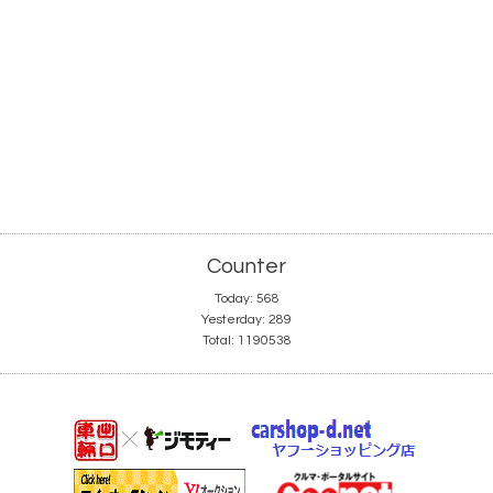
Counter
Today:
568
Yesterday:
289
Total:
1190538