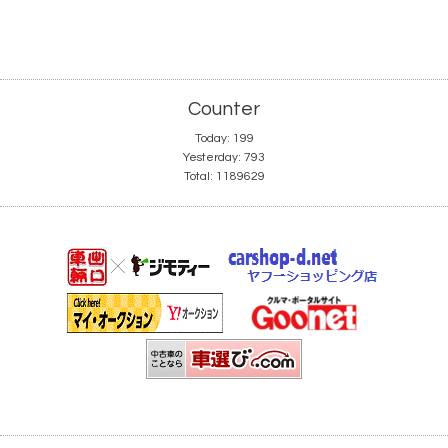
Counter
Today:
199
Yesterday:
793
Total:
1189629