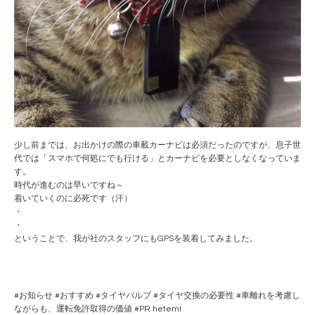
少し前までは、お出かけの際の車載カーナビは必須だったのですが、息子世
代では「スマホで何処にでも行ける」とカーナビを必要としなくなっていま
す。
時代が進むのは早いですね～
着いていくのに必死です（汗）
・
・
ということで、我が社のスタッフにもGPSを装着してみました。
#
お知らせ
#
おすすめ
#
タイヤバルブ
#
タイヤ交換の必要性
#
車離れを考慮し
ながらも、運転免許取得の価値
#PR
heteml