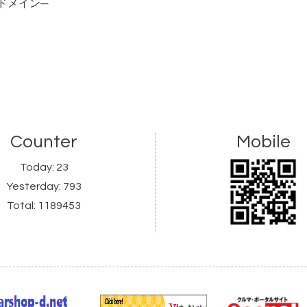
ドメイン─
Counter
Mobile
Today:
23
Yesterday:
793
Total:
1189453