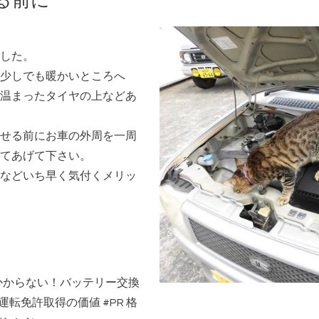
る前に
した。
少しでも暖かいところへ
温まったタイヤの上などあ
せる前にお車の外周を一周
てあげて下さい。
などいち早く気付くメリッ
かからない！バッテリー交換
運転免許取得の価値
#PR
格