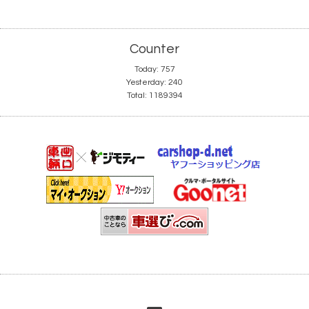
Counter
Today:
757
Yesterday:
240
Total:
1189394