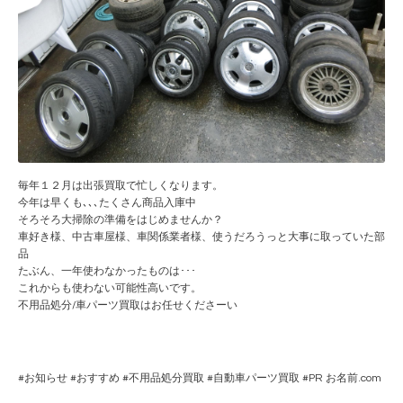
毎年１２月は出張買取で忙しくなります。
今年は早くも､､､たくさん商品入庫中
そろそろ大掃除の準備をはじめませんか？
車好き様、中古車屋様、車関係業者様、使うだろうっと大事に取っていた部
品
たぶん、一年使わなかったものは･･･
これからも使わない可能性高いです。
不用品処分/車パーツ買取はお任せくださーい
#
お知らせ
#
おすすめ
#
不用品処分買取
#
自動車パーツ買取
#PR
お名前.com