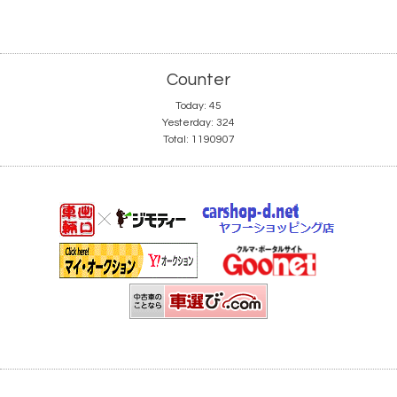
Counter
Today:
45
Yesterday:
324
Total:
1190907