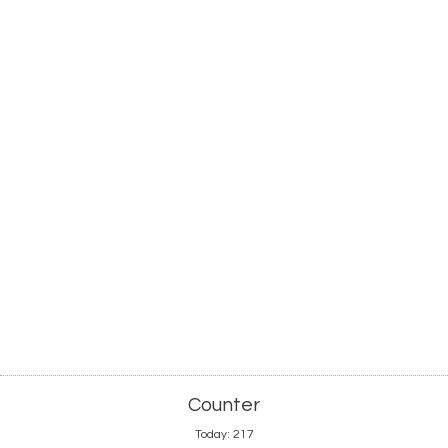
Counter
Today:
217