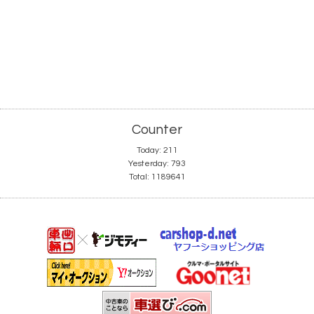
Counter
Today:
211
Yesterday:
793
Total:
1189641