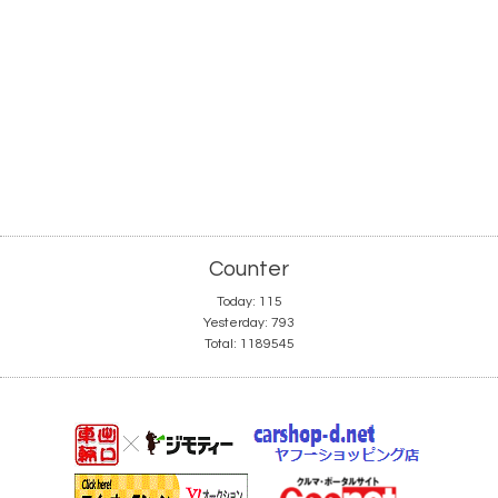
Counter
Today:
115
Yesterday:
793
Total:
1189545