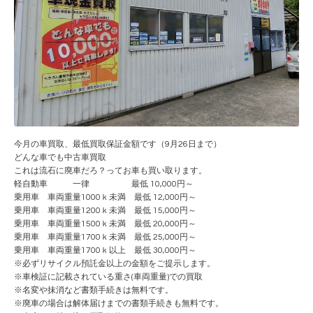
今月の車買取、最低買取保証金額です（9月26日まで）
どんな車でも中古車買取
これは流石に廃車だろ？ってお車も買い取ります。
軽自動車 一律 最低 10,000円～
乗用車 車両重量1000ｋ未満 最低 12,000円～
乗用車 車両重量1200ｋ未満 最低 15,000円～
乗用車 車両重量1500ｋ未満 最低 20,000円～
乗用車 車両重量1700ｋ未満 最低 25,000円～
乗用車 車両重量1700ｋ以上 最低 30,000円～
※必ずリサイクル預託金以上の金額をご提示します。
※車検証に記載されている重さ(車両重量)での買取
※名変や抹消など書類手続きは無料です。
※廃車の場合は解体届けまでの書類手続きも無料です。