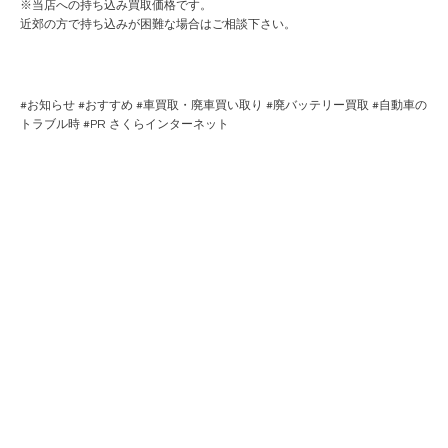
※当店への持ち込み買取価格です。
近郊の方で持ち込みが困難な場合はご相談下さい。
#
お知らせ
#
おすすめ
#
車買取・廃車買い取り
#
廃バッテリー買取
#
自動車の
トラブル時
#PR
さくらインターネット