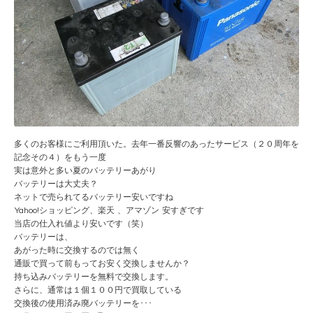
多くのお客様にご利用頂いた。去年一番反響のあったサービス（
２０周年を
記念その４
）をもう一度
実は意外と多い夏のバッテリーあがり
バッテリーは大丈夫？
ネットで売られてるバッテリー安いですね
Yahoo!ショッピング
、
楽天
、
アマゾン
安すぎです
当店の仕入れ値より安いです（笑）
バッテリーは、
あがった時に交換するのでは無く
通販で買って前もってお安く交換しませんか？
持ち込みバッテリーを無料で交換します。
さらに、通常は１個１００円で買取している
交換後の使用済み廃バッテリーを･･･