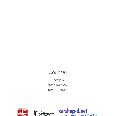
Counter
Today:
6
Yesterday:
289
Total:
1189976