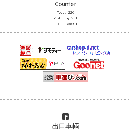
Counter
Today:
220
Yesterday:
251
Total:
1189901
出口車輌