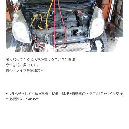
暑くなってくると入庫が増えるエアコン修理
今年は特に多いです。
夏のドライブを快適に～
#
お知らせ
#
おすすめ
#
車検・整備・修理
#
自動車のトラブル時
#
タイヤ交換
の必要性
#PR
A8.net