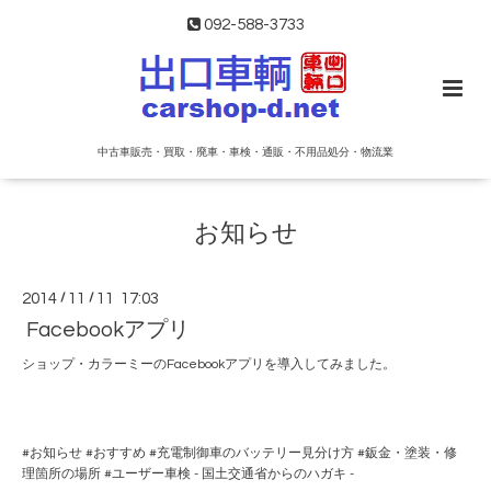
092-588-3733
中古車販売・買取・廃車・車検・通販・不用品処分・物流業
お知らせ
2014
/
11
/
11 17:03
Facebookアプリ
ショップ・カラーミーのFacebookアプリを導入してみました。
#
お知らせ
#
おすすめ
#
充電制御車のバッテリー見分け方
#
鈑金・塗装・修
理箇所の場所
#
ユーザー車検 - 国土交通省からのハガキ -