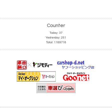
Counter
Today:
37
Yesterday:
251
Total:
1189718