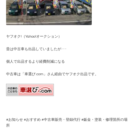
ヤフオク!（Yahoo!オークション）
昔は中古車も出品していましたが･･･
個人で出品するより経費削減になる
中古車は「車選び.com」さん経由でヤフオク出品です。
#
お知らせ
#
おすすめ
#
中古車販売・登録代行
#
鈑金・塗装・修理箇所の場
所