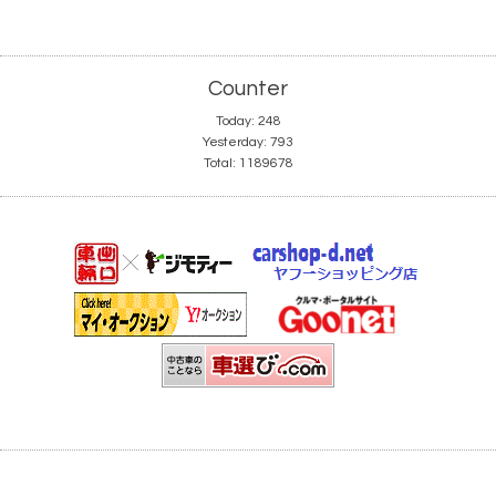
Counter
Today:
248
Yesterday:
793
Total:
1189678