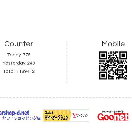
Counter
Mobile
Today:
775
Yesterday:
240
Total:
1189412