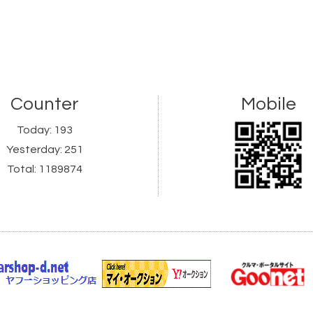
Counter
Mobile
Today:
193
Yesterday:
251
Total:
1189874