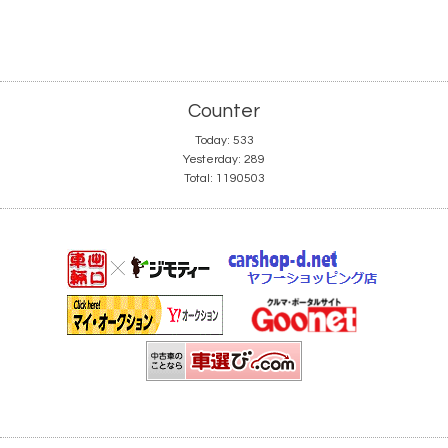
Counter
Today:
533
Yesterday:
289
Total:
1190503