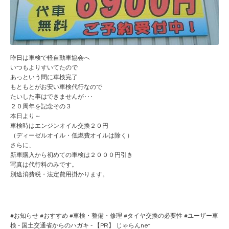
昨日は車検で軽自動車協会へ
いつもよりすいてたので
あっという間に車検完了
もともとがお安い車検代行なので
たいした事はできませんが･･･
２０周年を記念その３
本日より～
車検時はエンジンオイル交換２０円
（ディーゼルオイル・低燃費オイルは除く）
さらに、
新車購入から初めての車検は２０００円引き
写真は代行料のみです。
別途消費税・法定費用掛かります。
#
お知らせ
#
おすすめ
#
車検・整備・修理
#
タイヤ交換の必要性
#
ユーザー車
検 - 国土交通省からのハガキ -
【PR】
じゃらんnet