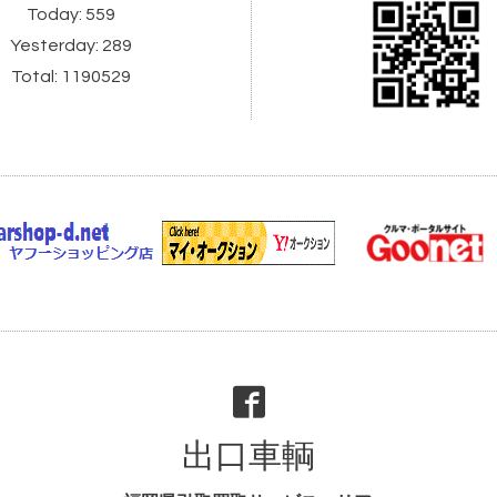
Today:
559
Yesterday:
289
Total:
1190529
出口車輌