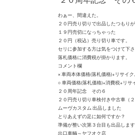
２０周年記念 その
わぁー、間違えた。
２０円売り切りで出品したつもりが
１９円売切になっちゃった
２０円（税込）売り切り車です。
セリに参加する方は気をつけて下さ
落札価格に消費税が掛かります。
コメント欄
× 車両本体価格(落札価格)+リサイ
○ 車両価格(落札価格)+消費税+リ
２０周年記念 その６
２０円売り切り車検付き中古車（２
ムーヴカスタム 出品しました
とりあえずの足に如何ですか？
準備が整い次第３台目も出品します
出口車輌～ヤフオク店