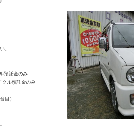
６
い。
クル預託金のみ
サイクル預託金のみ
台目）
。