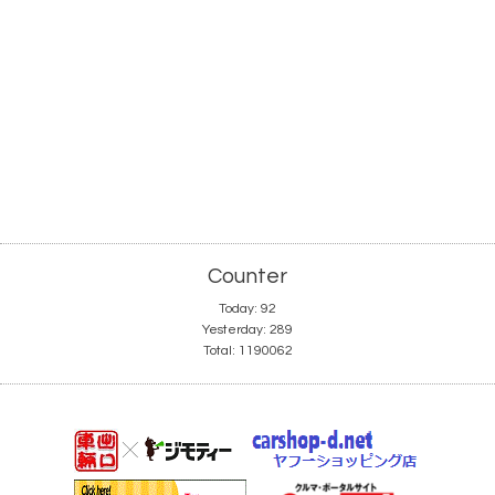
Counter
Today:
92
Yesterday:
289
Total:
1190062