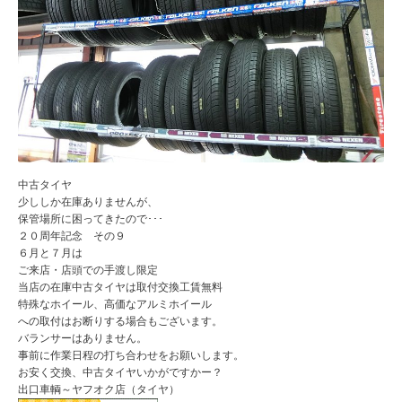
中古タイヤ
少ししか在庫ありませんが、
保管場所に困ってきたので･･･
２０周年記念 その９
６月と７月は
ご来店・店頭での手渡し限定
当店の在庫中古タイヤは取付交換工賃無料
特殊なホイール、高価なアルミホイール
への取付はお断りする場合もございます。
バランサーはありません。
事前に作業日程の打ち合わせをお願いします。
お安く交換、中古タイヤいかがですかー？
出口車輌～ヤフオク店（タイヤ）