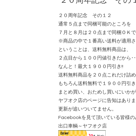
２０周年記念 その
２０周年記念 その１２
通常５点まで同梱可能のところを
７月と８月は２０点まで同梱ＯＫで
※商品の中で１番高い送料が適用さ
ということは、送料無料商品は、
２点目から１００円値引きだから･･
なんと！最大１９００円引き!!
送料無料商品を２０点これだけ詰め
もちろん送料無料で１９００円引き!
まとめ買い、おためし買いにいかが
ヤフオク店のページに告知はありま
更新が追いついてません。
Facebook
を見て頂いている皆様の
出口車輌～ヤフオク店