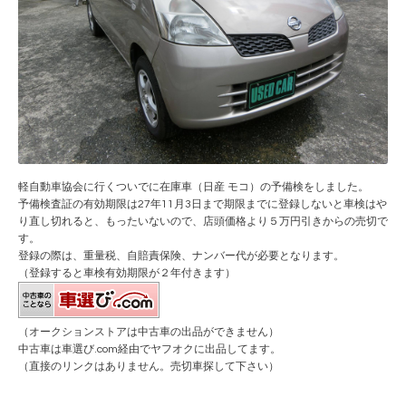
軽自動車協会に行くついでに在庫車（日産 モコ）の予備検をしました。
予備検査証の有効期限は27年11月3日まで期限までに登録しないと車検はや
り直し切れると、もったいないので、店頭価格より５万円引きからの売切で
す。
登録の際は、重量税、自賠責保険、ナンバー代が必要となります。
（登録すると車検有効期限が２年付きます）
（オークションストアは中古車の出品ができません）
中古車は車選び.com経由でヤフオクに出品してます。
（直接のリンクはありません。売切車探して下さい）