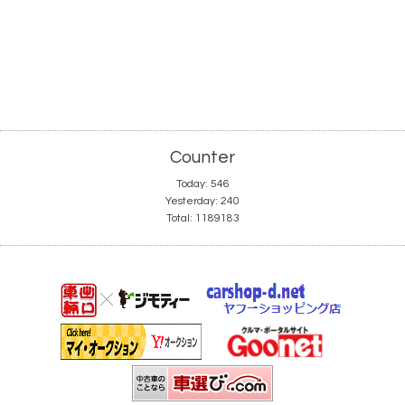
Counter
Today:
546
Yesterday:
240
Total:
1189183