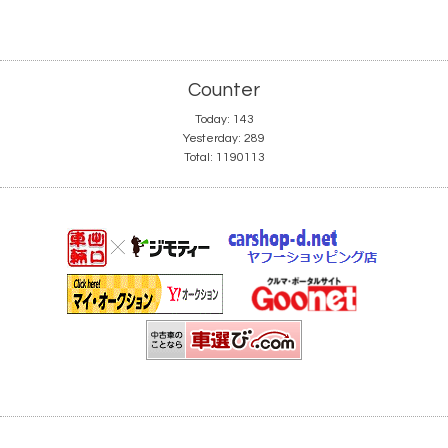
Counter
Today:
143
Yesterday:
289
Total:
1190113