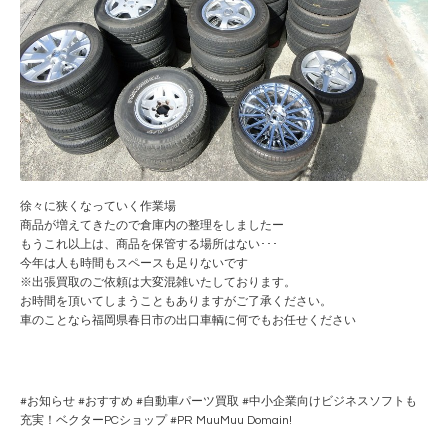
徐々に狭くなっていく作業場
商品が増えてきたので倉庫内の整理をしましたー
もうこれ以上は、商品を保管する場所はない･･･
今年は人も時間もスペースも足りないです
※出張買取のご依頼は大変混雑いたしております。
お時間を頂いてしまうこともありますがご了承ください。
車のことなら福岡県春日市の出口車輌に何でもお任せください
#
お知らせ
#
おすすめ
#
自動車パーツ買取
#
中小企業向けビジネスソフトも
充実！ベクターPCショップ
#PR
MuuMuu Domain!