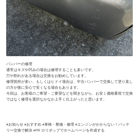
バンパーの修理
通常はキズや凹みの場合は修理することも多いです。
穴や割れがある場合は交換をお勧めしています。
修理箇所が多い、もしくはヒドイ場合は、中古バンパーで交換して塗り直し
の方が後に安心で安くなる場合もあります。
今回は、お客様のご希望・ご要望などを聞きながら、お安く価格重視で交換
ではなく修理を選択なかなか上手く仕上がったと思います。
#
お知らせ
#
おすすめ
#
車検・整備・修理
#
エンジンがかからない！バッテ
リー交換で解決
#PR
ロリポップでホームページを作成する