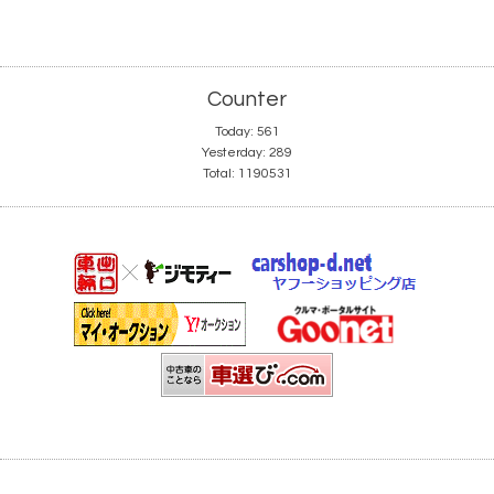
Counter
Today:
561
Yesterday:
289
Total:
1190531