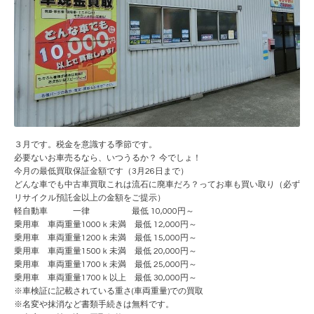
３月です。税金を意識する季節です。
必要ないお車売るなら、いつうるか？ 今でしょ！
今月の最低買取保証金額です（3月26日まで）
どんな車でも中古車買取これは流石に廃車だろ？ってお車も買い取り（必ず
リサイクル預託金以上の金額をご提示）
軽自動車 一律 最低 10,000円～
乗用車 車両重量1000ｋ未満 最低 12,000円～
乗用車 車両重量1200ｋ未満 最低 15,000円～
乗用車 車両重量1500ｋ未満 最低 20,000円～
乗用車 車両重量1700ｋ未満 最低 25,000円～
乗用車 車両重量1700ｋ以上 最低 30,000円～
※車検証に記載されている重さ(車両重量)での買取
※名変や抹消など書類手続きは無料です。