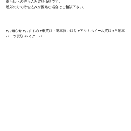
※当店への持ち込み買取価格です。
近郊の方で持ち込みが困難な場合はご相談下さい。
#
お知らせ
#
おすすめ
#
車買取・廃車買い取り
#
アルミホイール買取
#
自動車
パーツ買取
#PR
グーペ