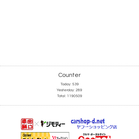
Counter
Today:
539
Yesterday:
289
Total:
1190509