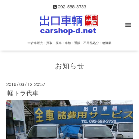
092-588-3733
中古車販売・買取・廃車・車検・通販・不用品処分・物流業
お知らせ
2016
/
03
/
12 20:57
軽トラ代車