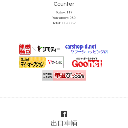
Counter
Today:
117
Yesterday:
289
Total:
1190087
出口車輌