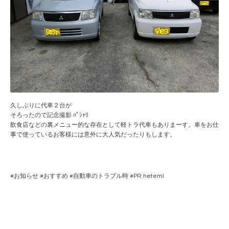
久しぶりに代車２台が
そろったので記念撮影 ﾊﾟｼｬﾘ
飲食店などの裏メニュー的な存在として軽トラ代車もありまーす。車をお仕
事で使っているお客様には意外に大人気だったりもします。
#
お知らせ
#
おすすめ
#
自動車のトラブル時
#PR
heteml