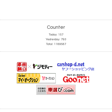
Counter
Today:
157
Yesterday:
793
Total:
1189587