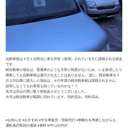
自動車税は４月１日時点に車を所有（使用）されている方に課税される税金
です。
軽自動車の場合は、普通車のような月割り制度がないため、いま抹消したり
廃車しても自動車税は還付されることはありません。 逆に、軽自動車を４
月２日以降に購入した場合は、その年度の軽自動車税は課税されません。
説明しなくてもお客様も知っているのかな！？
先月は沢山の買い取り依頼ありがとうございました。
今月は軽自動車が順調に売れています。売約済み。売約済み。
#
お知らせ
#
おすすめ
#
中古車販売・登録代行
#
車離れを考慮しながらも、
運転免許取得の価値
#
無料
#PR
LOLIPOP