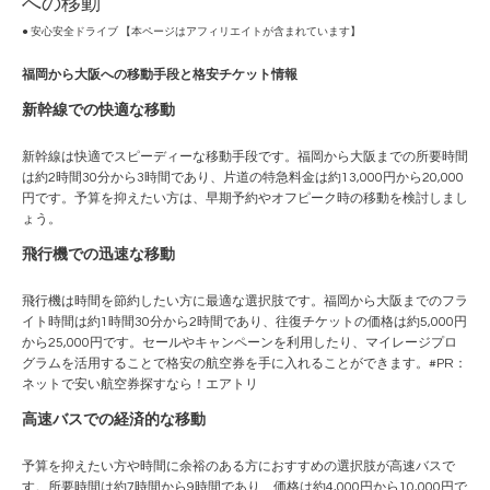
への移動
● 安心安全ドライブ 【本ページはアフィリエイトが含まれています】
福岡から大阪への移動手段と格安チケット情報
新幹線での快適な移動
新幹線は快適でスピーディーな移動手段です。福岡から大阪までの所要時間
は約2時間30分から3時間であり、片道の特急料金は約13,000円から20,000
円です。予算を抑えたい方は、早期予約やオフピーク時の移動を検討しまし
ょう。
飛行機での迅速な移動
飛行機は時間を節約したい方に最適な選択肢です。福岡から大阪までのフラ
イト時間は約1時間30分から2時間であり、往復チケットの価格は約5,000円
から25,000円です。セールやキャンペーンを利用したり、マイレージプロ
グラムを活用することで格安の航空券を手に入れることができます。#PR：
ネットで安い航空券探すなら！エアトリ
高速バスでの経済的な移動
予算を抑えたい方や時間に余裕のある方におすすめの選択肢が高速バスで
す。所要時間は約7時間から9時間であり、価格は約4,000円から10,000円で