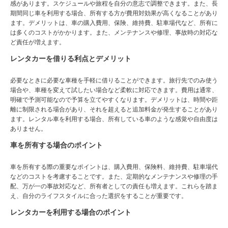
感があります。スケジュールや旅程を自分の意志で調整できます。また、長
期間同じ車を利用する場合、所有する方が費用対効果が高くなることがあり
ます。デメリットは、車の購入費用、保険、維持費、駐車場代など、所有に
は多くのコストがかかります。また、メンテナンスや修理、事故時の対応な
ど責任が増えます。
レンタカーを借りる利点とデメリット
必要なときに必要な車種を手軽に借りることができます。旅行先でのみ使う
場合や、車種を変えて試したい場合など柔軟に対応できます。費用は通常、
明確で予測可能なので予算を立てやすくなります。デメリットは、時間や距
離に制限される場合があり、それを超えると追加料金が発生することがあり
ます。レンタル車を利用する場合、所有している車のような感覚や自由度は
ありません。
車を所有する場合のポイント
車を所有する際の重要なポイントは、購入費用、保険料、維持費、駐車場代
などのコストを考慮することです。また、定期的なメンテナンスや修理の手
配、万が一の事故対応など、所有者としての責任も増えます。これらを踏ま
え、自分のライフスタイルに合った選択をすることが重要です。
レンタカーを利用する場合のポイント