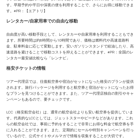
す。早期予約や平日や深夜の便を利用することで、さらにお得に移動できま
す。#PR：
【エアトリ】
レンタカー/自家用車での自由な移動
自由度が高い移動手段として、レンタカーや自家用車を利用することもでき
ます。所要時間は約8時間から10時間であり、価格は燃料代や高速道路料
金、駐車料金に応じて変動します。安いガソリンスタンドで給油したり、高
速道路を避けることで移動コストを抑えることができます。#PR：
全国のレ
ンタカー最安値比較なら「レンナビ」
格安チケットの情報
ツアー代理店では、往復航空券や宿泊がセットになった格安のプランが提供
されます。旅行パッケージを利用すると航空券と宿泊がセットになったお得
なプランを見つけることができます。また、ツアー代理店独自の割引やキャ
ンペーンもあるので、要チェックです。
LCC（格安航空会社）は、通常の航空会社よりも安い航空券を提供していま
す。代表的なLCCとしては、ジェットスターや
ピーチ
などがあります。これ
らの航空会社では、事前に予約をすることで非常にお得な料金で航空券を手
に入れることができます。また、定期的にセールや特別キャンペーンを行っ
ているので、公式サイトやメルマガで情報を収集することが大切です。