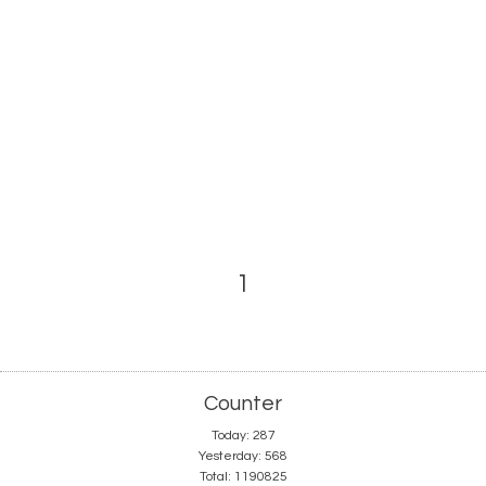
1
Counter
Today:
287
Yesterday:
568
Total:
1190825