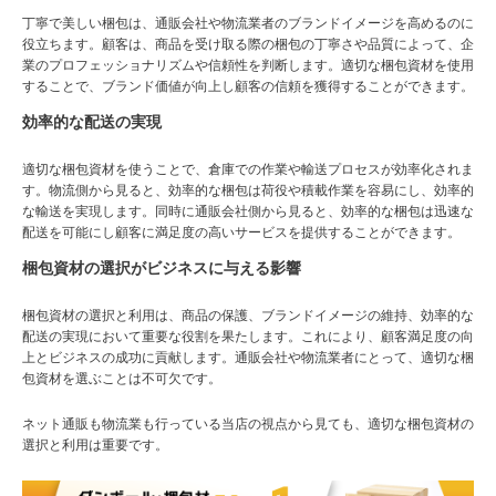
丁寧で美しい梱包は、通販会社や物流業者のブランドイメージを高めるのに
役立ちます。顧客は、商品を受け取る際の梱包の丁寧さや品質によって、企
業のプロフェッショナリズムや信頼性を判断します。適切な梱包資材を使用
することで、ブランド価値が向上し顧客の信頼を獲得することができます。
効率的な配送の実現
適切な梱包資材を使うことで、倉庫での作業や輸送プロセスが効率化されま
す。物流側から見ると、効率的な梱包は荷役や積載作業を容易にし、効率的
な輸送を実現します。同時に通販会社側から見ると、効率的な梱包は迅速な
配送を可能にし顧客に満足度の高いサービスを提供することができます。
梱包資材の選択がビジネスに与える影響
梱包資材の選択と利用は、商品の保護、ブランドイメージの維持、効率的な
配送の実現において重要な役割を果たします。これにより、顧客満足度の向
上とビジネスの成功に貢献します。通販会社や物流業者にとって、適切な梱
包資材を選ぶことは不可欠です。
ネット通販も物流業も行っている当店の視点から見ても、適切な梱包資材の
選択と利用は重要です。