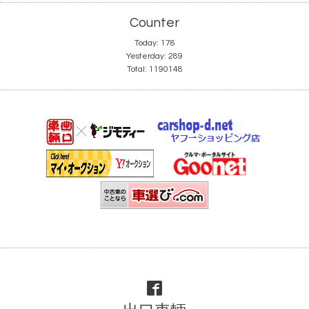
Counter
Today:
178
Yesterday:
289
Total:
1190148