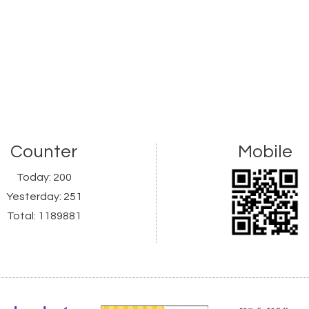
Counter
Mobile
Today:
200
Yesterday:
251
Total:
1189881